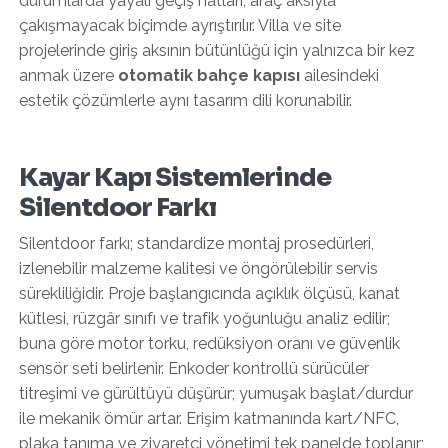
durumlarda yayalı geçiş hatları, araç aksıyla
çakışmayacak biçimde ayrıştırılır. Villa ve site
projelerinde giriş aksının bütünlüğü için yalnızca bir kez
anmak üzere
otomatik bahçe kapısı
ailesindeki
estetik çözümlerle aynı tasarım dili korunabilir.
Kayar Kapı Sistemlerinde
Silentdoor Farkı
Silentdoor farkı; standardize montaj prosedürleri,
izlenebilir malzeme kalitesi ve öngörülebilir servis
sürekliliğidir. Proje başlangıcında açıklık ölçüsü, kanat
kütlesi, rüzgâr sınıfı ve trafik yoğunluğu analiz edilir;
buna göre motor torku, redüksiyon oranı ve güvenlik
sensör seti belirlenir. Enkoder kontrollü sürücüler
titreşimi ve gürültüyü düşürür; yumuşak başlat/durdur
ile mekanik ömür artar. Erişim katmanında kart/NFC,
plaka tanıma ve ziyaretçi yönetimi tek panelde toplanır;