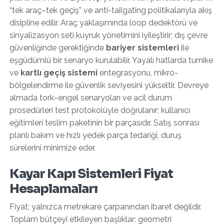
“tek araç–tek geçiş” ve anti-tailgating politikalarıyla akış
disipline edilir. Araç yaklaşımında loop dedektörü ve
sinyalizasyon seti kuyruk yönetimini iyileştirir; dış çevre
güvenliğinde gerektiğinde
bariyer sistemleri
ile
eşgüdümlü bir senaryo kurulabilir. Yayalı hatlarda turnike
ve
kartlı geçiş sistemi
entegrasyonu, mikro-
bölgelendirme ile güvenlik seviyesini yükseltir. Devreye
almada tork–engel senaryoları ve acil durum
prosedürleri test protokolüyle doğrulanır; kullanıcı
eğitimleri teslim paketinin bir parçasıdır. Satış sonrası
planlı bakım ve hızlı yedek parça tedariği, duruş
sürelerini minimize eder.
Kayar Kapı Sistemleri Fiyat
Hesaplamaları
Fiyat; yalnızca metrekare çarpanından ibaret değildir.
Toplam bütçeyi etkileyen başlıklar: geometri