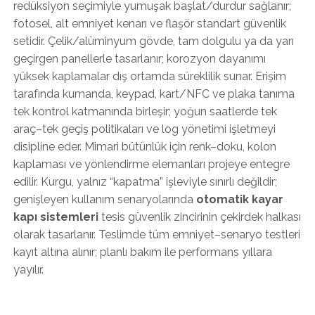
redüksiyon seçimiyle yumuşak başlat/durdur sağlanır;
fotosel, alt emniyet kenarı ve flaşör standart güvenlik
setidir. Çelik/alüminyum gövde, tam dolgulu ya da yarı
geçirgen panellerle tasarlanır; korozyon dayanımı
yüksek kaplamalar dış ortamda süreklilik sunar. Erişim
tarafında kumanda, keypad, kart/NFC ve plaka tanıma
tek kontrol katmanında birleşir; yoğun saatlerde tek
araç–tek geçiş politikaları ve log yönetimi işletmeyi
disipline eder. Mimari bütünlük için renk–doku, kolon
kaplaması ve yönlendirme elemanları projeye entegre
edilir. Kurgu, yalnız “kapatma” işleviyle sınırlı değildir;
genişleyen kullanım senaryolarında
otomatik kayar
kapı sistemleri
tesis güvenlik zincirinin çekirdek halkası
olarak tasarlanır. Teslimde tüm emniyet–senaryo testleri
kayıt altına alınır; planlı bakım ile performans yıllara
yayılır.