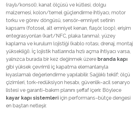
(raylı/konsol), kanat ölçüsü ve kütlesi, dolgu
malzemesi, kolon/temel güçlendirme ihtiyacı, motor
torku ve görev döngüsü, sensör–emniyet setinin
kapsamı (fotosel, alt emniyet kenarı, flaşör, loop), erişim
entegrasyonları (kart/NFC, plaka tanıma), yüzey
kaplama ve kurulum lojistiği (kablo rotası, drenaj, montaj
yüksekliği). İç lojistik hatlarında hızlı açma ihtiyacı varsa,
yalnızca burada bir kez değinmek üzere
branda kapı
gibi yüksek çevrimli iç kapatma elemanlarıyla
kıyaslamalı değerlendirme yapılabilir. Sağlıklı teklif; ölçü
çizimleri, tork–redüksiyon hesabı, güvenlik–acil senaryo
listesi ve garanti–bakım planını şeffaf içerir. Böylece
kayar kapı sistemleri
için performans–bütçe dengesi
en baştan netleşir.