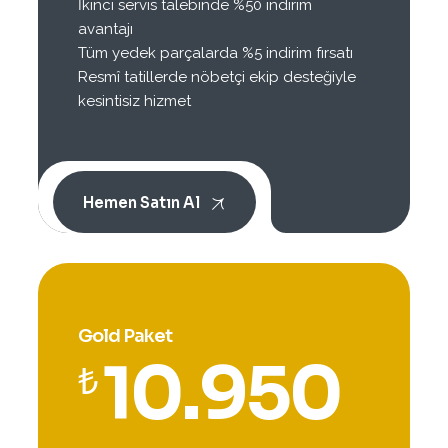
İkinci servis talebinde %50 indirim
avantajı
Tüm yedek parçalarda %5 indirim fırsatı
Resmî tatillerde nöbetçi ekip desteğiyle
kesintisiz hizmet
Hemen Satın Al
Gold Paket
10.950
₺