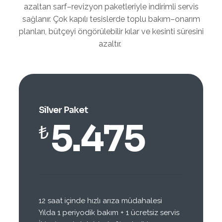
azaltan sarf–revizyon paketleriyle indirimli servis
sağlanır. Çok kapılı tesislerde toplu bakım–onarım
planları, bütçeyi öngörülebilir kılar ve kesinti süresini
azaltır.
Silver Paket
5.475
₺
12 saat içinde hızlı arıza müdahalesi
Yılda 1 periyodik bakım + 1 ücretsiz servis