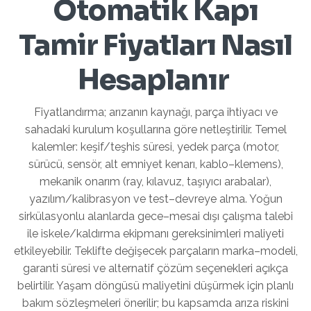
Otomatik Kapı
Tamir Fiyatları Nasıl
Hesaplanır
Fiyatlandırma; arızanın kaynağı, parça ihtiyacı ve
sahadaki kurulum koşullarına göre netleştirilir. Temel
kalemler: keşif/teşhis süresi, yedek parça (motor,
sürücü, sensör, alt emniyet kenarı, kablo–klemens),
mekanik onarım (ray, kılavuz, taşıyıcı arabalar),
yazılım/kalibrasyon ve test–devreye alma. Yoğun
sirkülasyonlu alanlarda gece–mesai dışı çalışma talebi
ile iskele/kaldırma ekipmanı gereksinimleri maliyeti
etkileyebilir. Teklifte değişecek parçaların marka–modeli,
garanti süresi ve alternatif çözüm seçenekleri açıkça
belirtilir. Yaşam döngüsü maliyetini düşürmek için planlı
bakım sözleşmeleri önerilir; bu kapsamda arıza riskini