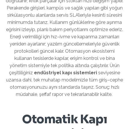
doğrulanır; kritik parçalar için stoktan hızlı değişim yapılır.
Perakende girişleri, kampüs ve sağlık yapıları gibi yoğun
sirkülasyonlu alanlarda servis SLA’leriyle kesinti süresini
minimumda tutarız. Kullanım günlüklerine göre aşınma
eğrisini izleyip, planlı bakım periyotlarını optimize ederiz.
Enerji verimliliği için hız–ivme ve kapanma zamanları
yeniden ayarlanır; yazılım güncellemeleriyle güvenlik
protokolleri güncel kalır. Otomasyon ekosistemi
kullanan tesislerde kapılar, erişim kontrol ve bina
yönetim sistemiyle tek politika altında çalıştırılır. Ürün
çeşitliliğiniz
endüstriyel kapı sistemleri
seviyesine
uzansa dahi, tek muhatap modelimizle tüm giriş–cephe
otomasyonunuzu aynı standarda taşırız. Sonuç: hızlı
müdahale, şeffaf rapor ve tekrarlanabilir kalite.
Otomatik Kapı