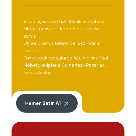
8 saat içerisinde hızlı teknik müdahale
Yılda 2 periyodik kontrol + 2 ücretsiz
servis
Üçüncü servis talebinde %50 indirim
avantajı
Tüm yedek parçalarda %10 indirim fırsatı
Nöbetçi ekiplerle Cumartesi–Pazar acil
servis desteği
Hemen Satın Al